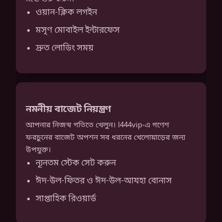
ওয়ান-ক্লিক লগইন
মসৃণ মোবাইল ইন্টারফেস
দ্রুত লোডিং সময়
নমনীয় বাজেট নিয়ন্ত্রণ
আপনার নিজস্ব গতিতে খেলুন। l444vip-এ গণেশ
ফরচুনের বাজেট অপশন সব ধরনের খেলোয়াড়ের জন্য
উপযুক্ত।
ন্যূনতম স্টেক সেট করুন
ঈদ-উল-ফিতর ও ঈদ-উল-আযহা বোনাস
সাপ্তাহিক রিওয়ার্ড