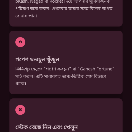
bKash, Nagad বা Rocket দিয়ে আপনার সুবিধাজনক
পরিমাণ জমা করুন। প্রথমবার জমার সময় বিশেষ স্বাগত
বোনাস পান।
৩
গণেশ ফরচুন খুঁজুন
l444vip মেনুতে "গণেশ ফরচুন" বা "Ganesh Fortune"
সার্চ করুন। এটি সাধারণত ভাগ্য-ভিত্তিক গেম বিভাগে
থাকে।
৪
স্টেক বেছে নিন এবং খেলুন