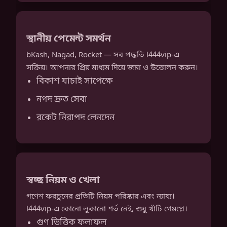
স্থানীয় পেমেন্ট সমর্থন
bKash, Nagad, Rocket — সব পদ্ধতি l444vip-এ
সক্রিয়। আপনার প্রিয় মাধ্যম দিয়ে জমা ও উত্তোলন করুন।
বিকাশ যাচাই সাপেক্ষে
নগদ দ্রুত সেবা
রকেট নিরাপদ লেনদেন
স্বচ্ছ নিয়ম ও খেলা
গণেশ ফরচুনের প্রতিটি নিয়ম পরিষ্কার এবং ন্যায্য।
l444vip-এ কোনো লুকানো শর্ত নেই, শুধু খাঁটি গেমপ্লে।
গুণ ভিত্তিক ফলাফল