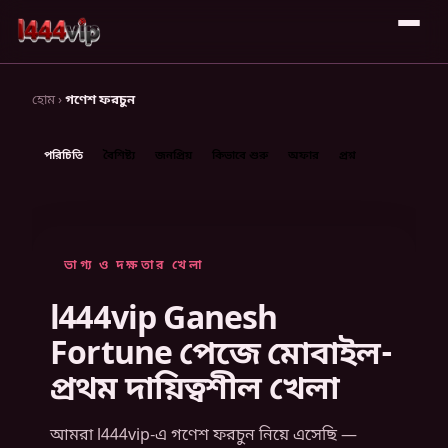
হোম
›
গণেশ ফরচুন
পরিচিতি
বৈশিষ্ট্য
জনপ্রিয়
কিভাবে শুরু
অফার
প্রশ্ন
ভাগ্য ও দক্ষতার খেলা
l444vip Ganesh
Fortune পেজে মোবাইল-
প্রথম দায়িত্বশীল খেলা
আমরা l444vip-এ গণেশ ফরচুন নিয়ে এসেছি —