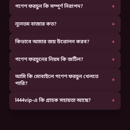
+
গণেশ ফরচুন কি সম্পূর্ণ নিরাপদ?
হ্যাঁ, l444vip-এর গণেশ ফরচুন প্রচলিত নিরাপত্তা
+
ন্যূনতম বাজার কত?
পদ্ধতি এবং ন্যায্য খেল নিশ্চিতকরণ সহ কাজ করে।
প্রতিটি রাউন্ড স্বাধীনভাবে তৃতীয় পক্ষ দ্বারা অডিট করা
l444vip-এর গণেশ ফরচুনে ন্যূনতম বাজার অত্যন্ত
+
কিভাবে আমার জয় উত্তোলন করব?
হয়।
নমনীয়। আপনি ছোট বাজেট দিয়ে শুরু করতে পারেন।
নির্দিষ্ট পরিমাণের জন্য আপনার অ্যাকাউন্টে লগইন
l444vip থেকে উত্তোলন সহজ: ড্যাশবোর্ডে
+
গণেশ ফরচুনের নিয়ম কি জটিল?
করে গেম নিয়মাবলী চেক করুন।
"উত্তোলন" অপশনে যান, আপনার পছন্দের পদ্ধতি
(bKash, Nagad বা Rocket) নির্বাচন করুন এবং
না, গণেশ ফরচুন অত্যন্ত সহজ। l444vip-এ আপনি
আমি কি মোবাইলে গণেশ ফরচুন খেলতে
+
পরিমাণ লিখুন। যাচাই সাপেক্ষে প্রক্রিয়াকরণ হয়ে যায়।
বিভিন্ন সংখ্যা বা ফলাফল বেছে নেন, একটি বাজার
পারি?
রেখেন এবং ফলাফলের জন্য অপেক্ষা করেন। প্রতিটি
অবশ্যই। l444vip সম্পূর্ণ মোবাইল-অপটিমাইজড
রাউন্ড স্বচ্ছ এবং তাৎক্ষণিক।
+
l444vip-এ কি গ্রাহক সহায়তা আছে?
এবং আমাদের নেটিভ অ্যাপ্লিকেশনও উপলব্ধ।
যেকোনো সময়, যেকোনো জায়গা থেকে গণেশ ফরচুন
হ্যাঁ, আমরা বাংলা ভাষায় গ্রাহক সহায়তা প্রদান করি।
খেলুন।
গণেশ ফরচুন বা অন্য কোনো বিষয়ে সাহায্যের জন্য