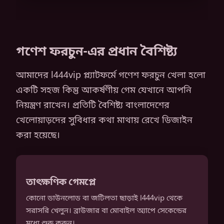
গণেশ ফরচুন-এর প্রধান বৈশিষ্ট্য
আমাদের l444vip প্ল্যাটফর্মে গণেশ ফরচুন খেলা হলো
একটি সহজ কিন্তু আকর্ষণীয় গেম যেখানে আপনি
নিয়ন্ত্রণ রাখেন। প্রতিটি বৈশিষ্ট্য বাংলাদেশের
খেলোয়াড়দের সুবিধার কথা মাথায় রেখে ডিজাইন
করা হয়েছে।
তাৎক্ষণিক গেমপ্লে
কোনো ডাউনলোড বা জটিলতা ছাড়াই l444vip থেকে
সরাসরি খেলুন। ব্রাউজার বা মোবাইল অ্যাপে সেকেন্ডের
মধ্যে শুরু করুন।