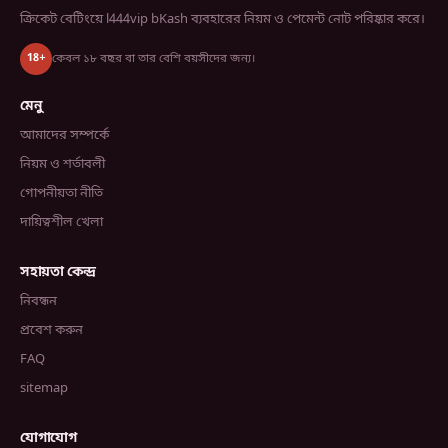
ক্রিকেট বেটিংয়ে l444vip bKash ব্যবহারের নিয়ম ও পেমেন্ট নোট পরিষ্কার করে।
কেবল ১৮ বছর বা তার বেশি বয়সীদের জন্য।
18+
মেনু
আমাদের সম্পর্কে
নিয়ম ও শর্তাবলী
গোপনীয়তা নীতি
দায়িত্বশীল খেলা
সহায়তা কেন্দ্র
নিবন্ধন
প্রবেশ করুন
FAQ
sitemap
যোগাযোগ