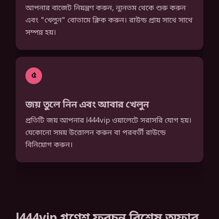
আপনার বাজেট নিয়ন্ত্রণ করুন, ন্যূনতম থেকে শুরু করুন
এবং "খেলুন" বোতামে ক্লিক করুন। রাউন্ড প্রায় সাথে সাথে
সম্পন্ন হয়।
৫
জয় তুলে নিন এবং আবার খেলুন
প্রতিটি জয় আপনার l444vip ওয়ালেটে সরাসরি যোগ হয়।
যেকোনো সময় উত্তোলন করুন বা পরবর্তী রাউন্ডে
বিনিয়োগ করুন।
l444vip গণেশ ফরচুন বিশেষ অফার