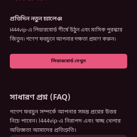
প্রতিদিন নতুন চ্যালেঞ্জ
l444vip-এ লিডারবোর্ড শীর্ষে উঠুন এবং মাসিক পুরস্কার
জিতুন। গণেশ ফরচুনে আপনার দক্ষতা প্রমাণ করুন।
লিডারবোর্ড দেখুন
সাধারণ প্রশ্ন (FAQ)
গণেশ ফরচুন সম্পর্কে আপনার সমস্ত প্রশ্নের উত্তর
নিচে পাবেন। l444vip-এ নিরাপদ এবং স্বচ্ছ খেলার
অভিজ্ঞতা আমাদের প্রতিশ্রুতি।