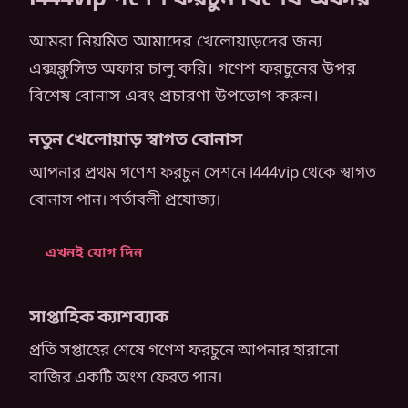
আমরা নিয়মিত আমাদের খেলোয়াড়দের জন্য
এক্সক্লুসিভ অফার চালু করি। গণেশ ফরচুনের উপর
বিশেষ বোনাস এবং প্রচারণা উপভোগ করুন।
নতুন খেলোয়াড় স্বাগত বোনাস
আপনার প্রথম গণেশ ফরচুন সেশনে l444vip থেকে স্বাগত
বোনাস পান। শর্তাবলী প্রযোজ্য।
এখনই যোগ দিন
সাপ্তাহিক ক্যাশব্যাক
প্রতি সপ্তাহের শেষে গণেশ ফরচুনে আপনার হারানো
বাজির একটি অংশ ফেরত পান।