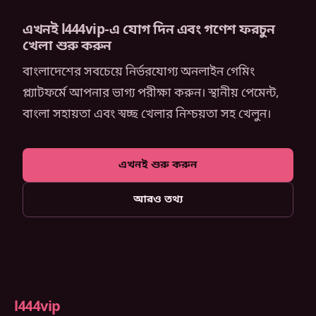
লাইভ চ্যাট, ইমেইল বা ফোনের মাধ্যমে যোগাযোগ
করুন।
এখনই l444vip-এ যোগ দিন এবং গণেশ ফরচুন
খেলা শুরু করুন
বাংলাদেশের সবচেয়ে নির্ভরযোগ্য অনলাইন গেমিং
প্ল্যাটফর্মে আপনার ভাগ্য পরীক্ষা করুন। স্থানীয় পেমেন্ট,
বাংলা সহায়তা এবং স্বচ্ছ খেলার নিশ্চয়তা সহ খেলুন।
এখনই শুরু করুন
আরও তথ্য
l444vip